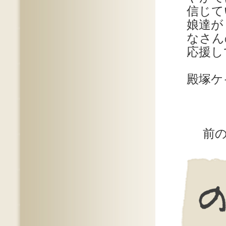
信じて
娘達が
なさん
応援し
殿塚ケ
前