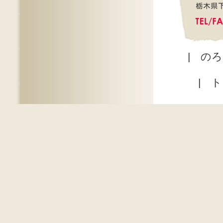
|
のろ
|
ト