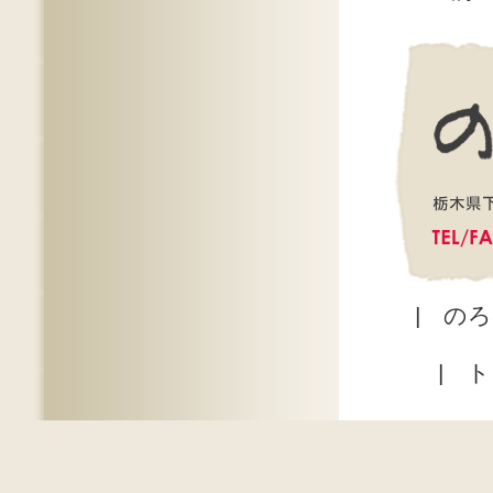
|
のろ
|
ト