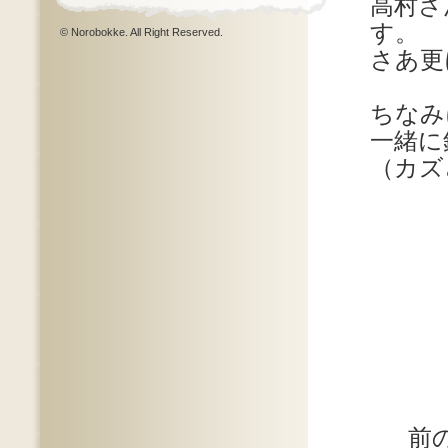
高村さ
す。
© Norobokke. All Right Reserved.
さあ更
ちなみ
一緒に
（カズ
前