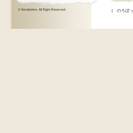
© Norobokke. All Right Reserved.
|
のろぼ