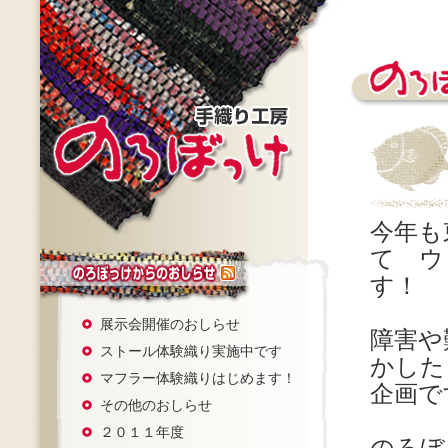
今年も
て ウ
す！
展示会開催のおしらせ
障害や
ストール体験織り実施中です
かした
マフラー体験織りはじめます！
企画で
その他のおしらせ
２０１１年度