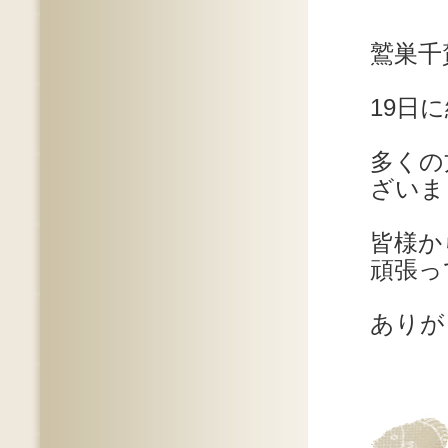
鷲巣千
19日
多くの
ざいま
皆様か
頑張っ
ありが