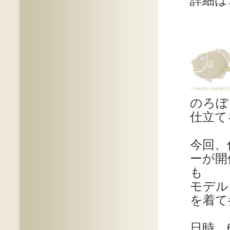
詳細は
のろぼ
仕立て
今回、
ーが開
も
モデル
を着て
日時 