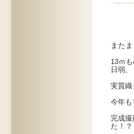
またま
13ｍ
日弱、
実質織
今年も
完成撮
た！？