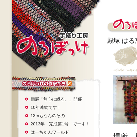
殿塚 は
個展「無心に織る。」開催
10年連続です！
13mもなんのその
2013年 完成第1号 でーす！
はーちゃんワールド
場所 