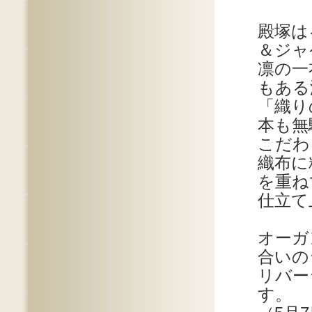
殿塚は
＆ジャ
凛の一
もある
「織り
本も無
こだわ
織布に
を重ね
仕立て
オーガ
合いの
リバー
す。