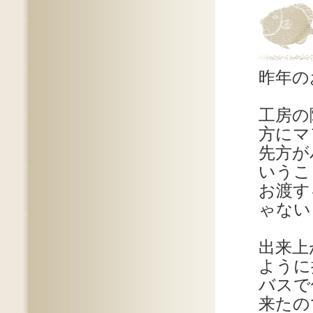
昨年の
工房の
方にマ
先方が
いうこ
お渡す
ゃない
出来上
ように
バスで
来たの