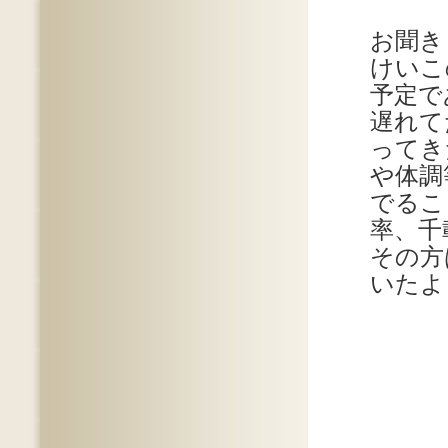
お聞き
けいこ
予定で
遅れて
ってき
や体調
でるこ
率、千
その方
いたよ