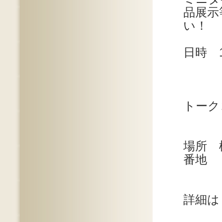
品展示
い！
日時 1
10月
13
トー
場所 
番地
詳細