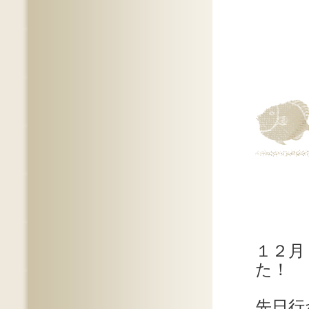
１２月
た！
先日行