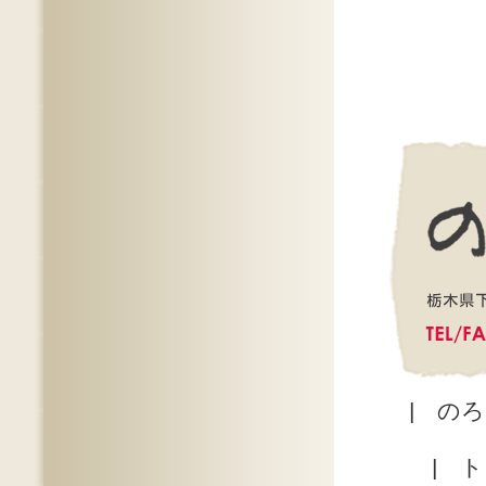
|
のろ
|
ト