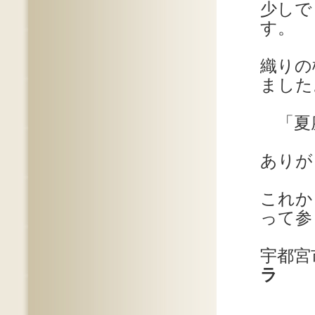
少しで
す。
織りの
ました
「夏
ありが
これか
って参
宇都宮
ラ