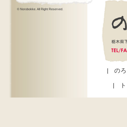
© Norobokke. All Right Reserved.
|
のろ
|
ト