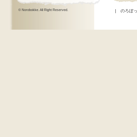
© Norobokke. All Right Reserved.
|
のろぼ