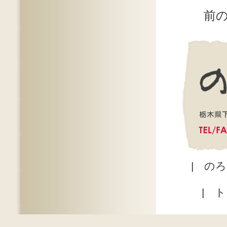
前
|
のろ
|
ト