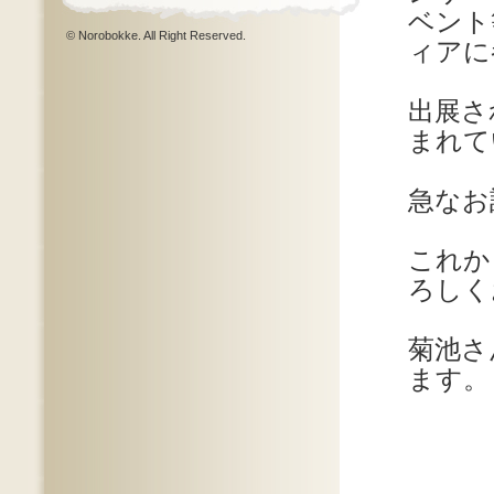
ベント
© Norobokke. All Right Reserved.
ィアに
出展さ
まれて
急なお
これか
ろしく
菊池さ
ます。