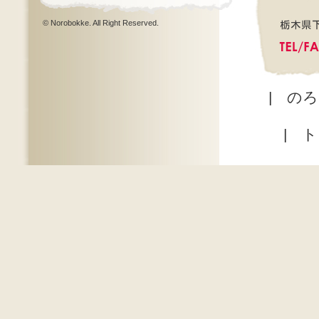
© Norobokke. All Right Reserved.
|
のろ
|
ト