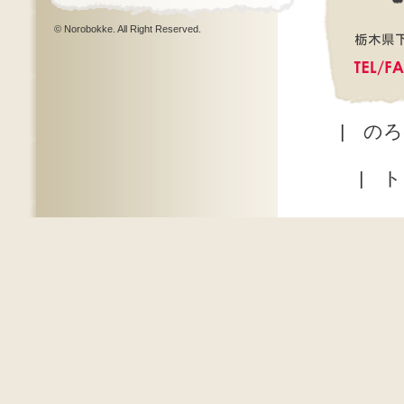
© Norobokke. All Right Reserved.
|
のろ
|
ト