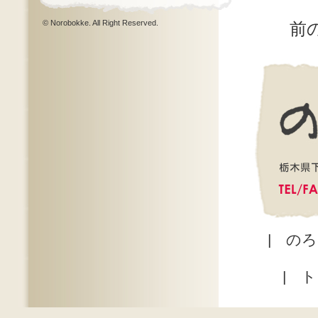
© Norobokke. All Right Reserved.
前
|
のろ
|
ト