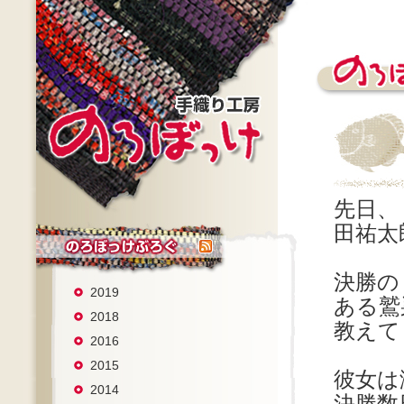
先日、
田祐太
決勝の
2019
ある鷲
2018
教えて
2016
2015
彼女は
2014