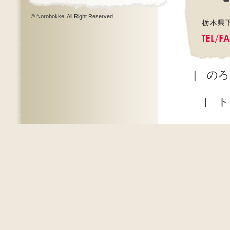
© Norobokke. All Right Reserved.
|
のろ
|
ト