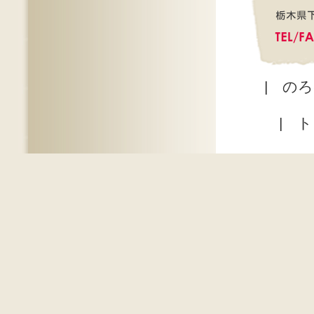
|
のろ
|
ト