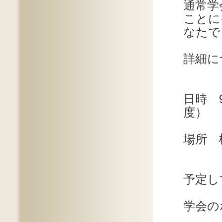
通常学
ことに
なたで
詳細に
日時 9
度）
場所 
同ロ
予定し
学会の