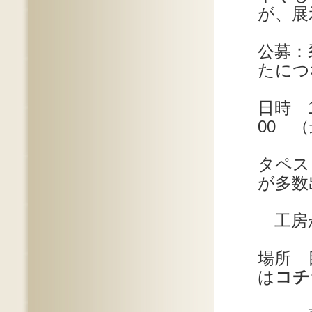
が、展
公募：
たにつ
日時 
00 
タペス
が多数
工房か
場所 
は
コチ