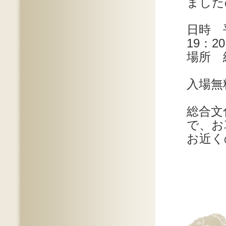
ました
日時 
19：20
場所 
入場無
総合文
で、お
お近く