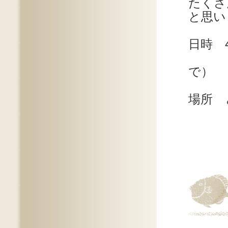
たくさ
と思い
日時 
10：
で）
場所 
宇都宮